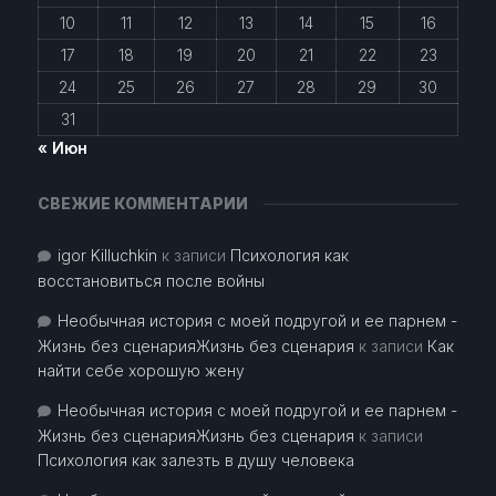
10
11
12
13
14
15
16
17
18
19
20
21
22
23
24
25
26
27
28
29
30
31
« Июн
СВЕЖИЕ КОММЕНТАРИИ
igor Killuchkin
к записи
Психология как
восстановиться после войны
Необычная история с моей подругой и ее парнем -
Жизнь без сценарияЖизнь без сценария
к записи
Как
найти себе хорошую жену
Необычная история с моей подругой и ее парнем -
Жизнь без сценарияЖизнь без сценария
к записи
Психология как залезть в душу человека