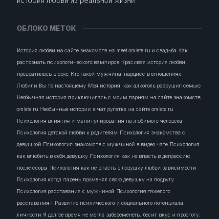
история любви из реальной жизни
ОБЛОКО МЕТОК
История любви на сайте знакомств на meet.omlete.ru и свадьба
Как
распознать психологического вампиров
Красивая история любви
превратилась в секс
Кто такой мужчина-нарцисс в отношениях
Любили Вы по настоящему
Моя история: как алкоголь разрушил семью
Необычная история приключилась с моим парням на сайте знакомств
omlete.ru
Необычные истории в чат рулетка на сайте omlete.ru
Психология влияния и манипулирования на любимого человека
Психология детской любви к родителям
Психология знакомства с
девушкой
Психология знакомств с мужчиной в видео чате
Психология
как влюбить в себя девушку
Психология как не впасть в депрессию
после ссоры
Психология как не впасть в ловушку любви зависимости
Психология когда парень променял свою девушку на подругу
Психология расставания с мужчиной
Психология тяжелого
расставания+
Развитие психического и социального потенциала
личности
Я долгое время не могла забеременеть.
бесит
вкус и простоту.