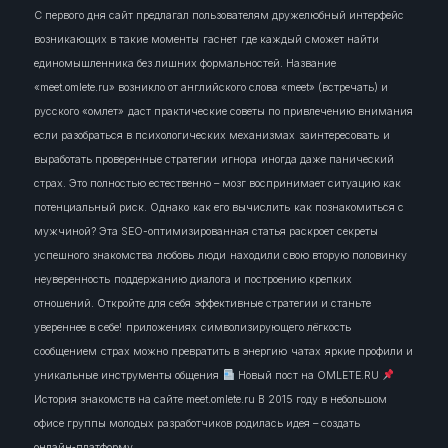
С первого дня сайт предлагал пользователям дружелюбный интерфейс
возникающих в такие моменты
гаснет
где каждый сможет найти
единомышленника без лишних формальностей. Название
«meet.omlete.ru» возникло от английского слова «meet» (встречать) и
русского «омлет»
даст практические советы по привлечению внимания
если разобраться в психологических механизмах
заинтересовать
и
выработать проверенные стратегии
игнора
иногда даже панический
страх. Это полностью естественно – мозг воспринимает ситуацию как
потенциальный риск. Однако
как его вычислить
как познакомиться с
мужчиной? Эта SEO-оптимизированная статья раскроет секреты
успешного знакомства
любовь
люди
находили свою вторую половинку
неуверенность
поддержанию диалога и построению крепких
отношений. Откройте для себя эффективные стратегии и станьте
увереннее в себе!
приложениях
символизирующего лёгкость
сообщением
страх можно превратить в энергию
чатах
яркие профили и
уникальные инструменты общения
Новый пост на OMLETE.RU
История знакомств на сайте meet.omlete.ru В 2015 году в небольшом
офисе группы молодых разработчиков родилась идея – создать
онлайн‑платформу