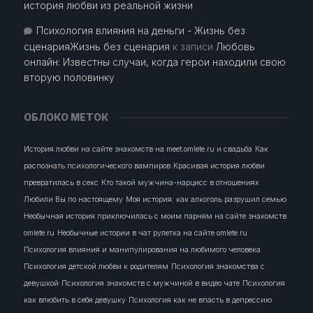
история любви из реальной жизни
Психология влияния на деньги - Жизнь без
сценарияЖизнь без сценария
к записи
Любовь
онлайн: Известны случаи, когда герои находили свою
вторую половинку
ОБЛОКО МЕТОК
История любви на сайте знакомств на meet.omlete.ru и свадьба
Как
распознать психологического вампиров
Красивая история любви
превратилась в секс
Кто такой мужчина-нарцисс в отношениях
Любили Вы по настоящему
Моя история: как алкоголь разрушил семью
Необычная история приключилась с моим парням на сайте знакомств
omlete.ru
Необычные истории в чат рулетка на сайте omlete.ru
Психология влияния и манипулирования на любимого человека
Психология детской любви к родителям
Психология знакомства с
девушкой
Психология знакомств с мужчиной в видео чате
Психология
как влюбить в себя девушку
Психология как не впасть в депрессию