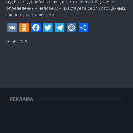
гид Вы когда‑нибудь ощущали, что после общения с
определённым человеком чувствуете себя истощённым,
словно у вас «слишком...
VK
Odnoklassniki
Facebook
Twitter
Telegram
Mail.Ru
Отправит
01.05.2026
РЕКЛАМА