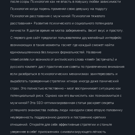
после ссоры
Психология как не впасть в ловушку любви зависимости
Психология когда парень променял свою девушку на подругу
Психология расставания с мужчиной
Психология тяжелого
расставания+
Развитие психического и социального потенциала
личности
Я долгое время не могла забеременеть.
бесит
вкус и простоту.
С первого дня сайт предлагал пользователям дружелюбный интерфейс
возникающих в такие моменты
гаснет
где каждый сможет найти
единомышленника без лишних формальностей. Название
«meet.omlete.ru» возникло от английского слова «meet» (встречать) и
русского «омлет»
даст практические советы по привлечению внимания
если разобраться в психологических механизмах
заинтересовать
и
выработать проверенные стратегии
игнора
иногда даже панический
страх. Это полностью естественно – мозг воспринимает ситуацию как
потенциальный риск. Однако
как его вычислить
как познакомиться с
мужчиной? Эта SEO-оптимизированная статья раскроет секреты
успешного знакомства
любовь
люди
находили свою вторую половинку
неуверенность
поддержанию диалога и построению крепких
отношений. Откройте для себя эффективные стратегии и станьте
увереннее в себе!
приложениях
символизирующего лёгкость