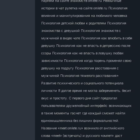
парням на сайте знакомств omlete.ru
Необычные
истории в чат рулетка на сайте omlete.ru
Психология
влияния и манипулирования на любимого человека
Психология детской любви к родителям
Психология
знакомства с девушкой
Психология знакомств с
мужчиной в видео чате
Психология как влюбить в себя
девушку
Психология как не впасть в депрессию после
ссоры
Психология как не впасть в ловушку любви
зависимости
Психология когда парень променял свою
девушку на подругу
Психология расставания с
мужчиной
Психология тяжелого расставания+
Развитие психического и социального потенциала
личности
Я долгое время не могла забеременеть.
бесит
вкус и простоту. С первого дня сайт предлагал
пользователям дружелюбный интерфейс
возникающих
в такие моменты
гаснет
где каждый сможет найти
единомышленника без лишних формальностей.
Название «meet.omlete.ru» возникло от английского
слова «meet» (встречать) и русского «омлет»
даст