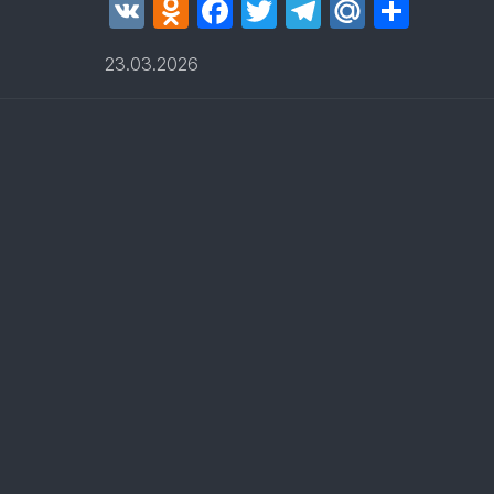
VK
Odnoklassniki
Facebook
Twitter
Telegram
Mail.Ru
Отпр
23.03.2026