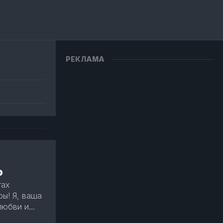
РЕКЛАМА
о
тах
ы! Я, ваша
юбви и...