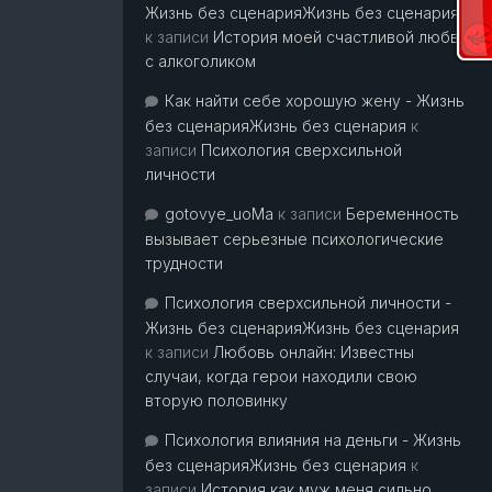
Жизнь без сценарияЖизнь без сценария
к записи
История моей счастливой любви
с алкоголиком
Как найти себе хорошую жену - Жизнь
без сценарияЖизнь без сценария
к
записи
Психология сверхсильной
личности
gotovye_uoMa
к записи
Беременность
вызывает серьезные психологические
трудности
Психология сверхсильной личности -
Жизнь без сценарияЖизнь без сценария
к записи
Любовь онлайн: Известны
случаи, когда герои находили свою
вторую половинку
Психология влияния на деньги - Жизнь
без сценарияЖизнь без сценария
к
записи
История как муж меня сильно