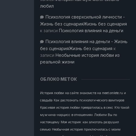
любил
Психология сверхсильной личности -
Жизнь без сценарияЖизнь без сценария
к записи
Психология влияния на деньги
Психология влияния на деньги - Жизнь
без сценарияЖизнь без сценария
к
записи
Необычные история любви из
реальной жизни
ОБЛОКО МЕТОК
История любви на сайте знакомств на meet.omlete.ru и
свадьба
Как распознать психологического вампиров
Красивая история любви превратилась в секс
Кто такой
мужчина-нарцисс в отношениях
Любили Вы по
настоящему
Моя история: как алкоголь разрушил
семью
Необычная история приключилась с моим