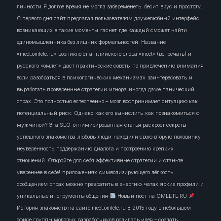
личности
Я долгое время не могла забеременеть.
бесит
вкус и простоту.
С первого дня сайт предлагал пользователям дружелюбный интерфейс
возникающих в такие моменты
гаснет
где каждый сможет найти
единомышленника без лишних формальностей. Название
«meet.omlete.ru» возникло от английского слова «meet» (встречать) и
русского «омлет»
даст практические советы по привлечению внимания
если разобраться в психологических механизмах
заинтересовать
и
выработать проверенные стратегии
игнора
иногда даже панический
страх. Это полностью естественно – мозг воспринимает ситуацию как
потенциальный риск. Однако
как его вычислить
как познакомиться с
мужчиной? Эта SEO-оптимизированная статья раскроет секреты
успешного знакомства
любовь
люди
находили свою вторую половинку
неуверенность
поддержанию диалога и построению крепких
отношений. Откройте для себя эффективные стратегии и станьте
увереннее в себе!
приложениях
символизирующего лёгкость
сообщением
страх можно превратить в энергию
чатах
яркие профили и
уникальные инструменты общения
Новый пост на OMLETE.RU
История знакомств на сайте meet.omlete.ru В 2015 году в небольшом
офисе группы молодых разработчиков родилась идея – создать