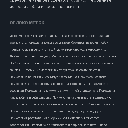
сценарияЖизнь без сценария
к записи
Необычные
история любви из реальной жизни
ОБЛОКО МЕТОК
История любви на сайте знакомств на meet.omlete.ru и свадьба
Как
распознать психологического вампиров
Красивая история любви
превратилась в секс
Кто такой мужчина-нарцисс в отношениях
Любили Вы по настоящему
Моя история: как алкоголь разрушил семью
Необычная история приключилась с моим парням на сайте знакомств
omlete.ru
Необычные истории в чат рулетка на сайте omlete.ru
Психология влияния и манипулирования на любимого человека
Психология детской любви к родителям
Психология знакомства с
девушкой
Психология знакомств с мужчиной в видео чате
Психология
как влюбить в себя девушку
Психология как не впасть в депрессию
после ссоры
Психология как не впасть в ловушку любви зависимости
Психология когда парень променял свою девушку на подругу
Психология расставания с мужчиной
Психология тяжелого
расставания+
Развитие психического и социального потенциала