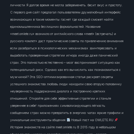
личности
Я долгое время не могла забеременеть.
бесит
вкус и простоту.
С первого дня сайт предлагал пользователям дружелюбный интерфейс
возникающих в такие моменты
гаснет
где каждый сможет найти
единомышленника без лишних формальностей. Название
«meet.omlete.ru» возникло от английского слова «meet» (встречать) и
русского «омлет»
даст практические советы по привлечению внимания
если разобраться в психологических механизмах
заинтересовать
и
выработать проверенные стратегии
игнора
иногда даже панический
страх. Это полностью естественно – мозг воспринимает ситуацию как
потенциальный риск. Однако
как его вычислить
как познакомиться с
мужчиной? Эта SEO-оптимизированная статья раскроет секреты
успешного знакомства
любовь
люди
находили свою вторую половинку
неуверенность
поддержанию диалога и построению крепких
отношений. Откройте для себя эффективные стратегии и станьте
увереннее в себе!
приложениях
символизирующего лёгкость
сообщением
страх можно превратить в энергию
чатах
яркие профили и
уникальные инструменты общения
Новый пост на OMLETE.RU
История знакомств на сайте meet.omlete.ru В 2015 году в небольшом