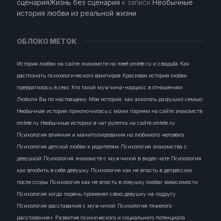
сценарияЖизнь без сценария
к записи
Необычные
история любви из реальной жизни
ОБЛОКО МЕТОК
История любви на сайте знакомств на meet.omlete.ru и свадьба
Как
распознать психологического вампиров
Красивая история любви
превратилась в секс
Кто такой мужчина-нарцисс в отношениях
Любили Вы по настоящему
Моя история: как алкоголь разрушил семью
Необычная история приключилась с моим парням на сайте знакомств
omlete.ru
Необычные истории в чат рулетка на сайте omlete.ru
Психология влияния и манипулирования на любимого человека
Психология детской любви к родителям
Психология знакомства с
девушкой
Психология знакомств с мужчиной в видео чате
Психология
как влюбить в себя девушку
Психология как не впасть в депрессию
после ссоры
Психология как не впасть в ловушку любви зависимости
Психология когда парень променял свою девушку на подругу
Психология расставания с мужчиной
Психология тяжелого
расставания+
Развитие психического и социального потенциала