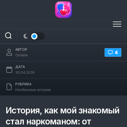
Перейти
к
содержанию
История как мой знакомый стал
наркоманом
АВТОР
4
Omlete
ДАТА
30.04.2026
РУБРИКА
Необычные истории
История, как мой знакомый
стал наркоманом: от