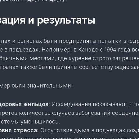
ация и результаты
анах и регионах были предприняты попытки внед
е в подъездах. Например, в Канаде с 1994 года вс
бличными местами, где курение строго запрещен
транах также были приняты соответствующие за
 мер были значительными:
доровья жильцов:
Исследования показывают, что
претов количество случаев заболеваний сердечно
истемы уменьшилось.
вня стресса:
Отсутствие дыма в подъездах соз
тную обстановку для всех жильцов, что положите