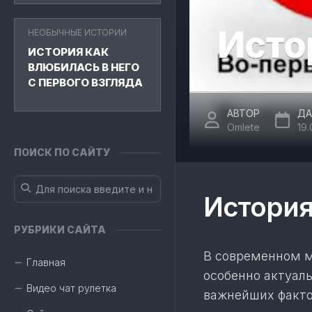
Исто
НЕОБЫЧНЫЕ ИСТОРИИ
ИСТОРИЯ КАК
ВЛЮБИЛАСЬ В НЕГО
С ПЕРВОГО ВЗГЛЯДА
АВТОР
ДА
Omlete
19
ПОИСК ПО САЙТУ
История
РУБРИКИ САЙТА
В современном м
Главная
особенно актуал
Видео чат рулетка
важнейших факто