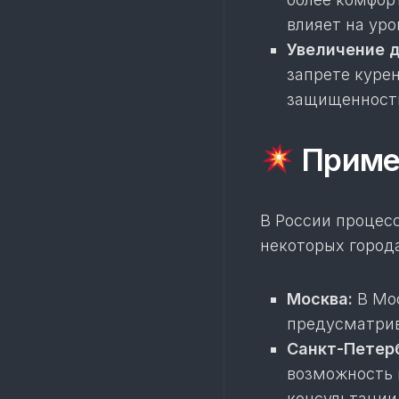
влияет на уро
Увеличение д
запрете куре
защищенности
Примен
В России процесс
некоторых города
Москва:
В Мос
предусматрив
Санкт-Петерб
возможность 
консультации