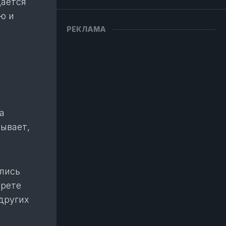
дается
ю и
РЕКЛАМА
а
зывает,
лись
прете
других