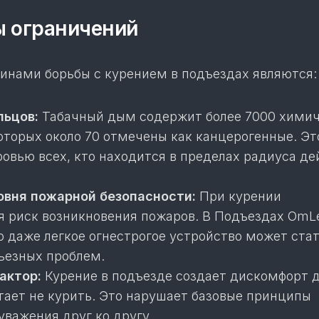
 ограничений
нами борьбы с курением в подъездах являются:
льцов:
Табачный дым содержит более 7000 хими
оторых около 70 отмечены как канцерогенные. Эт
ровью всех, кто находится в пределах радиуса де
овня пожарной безопасности:
При курении
я риск возникновения пожаров. В Подъездах OmL
о даже легкое огнестрогое устройство может ста
ьезных проблем.
актор:
Курение в подъезде создает дискомфорт д
тает не курить. Это нарушает базовые принципы
уважения друг ко другу.