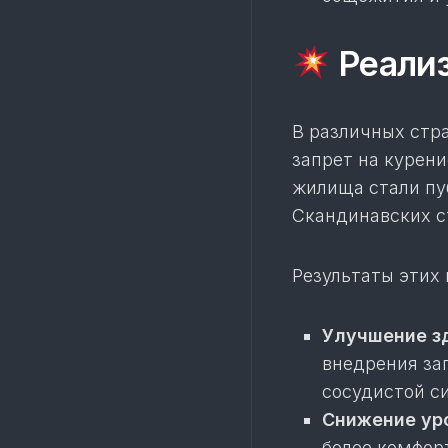
Реализ
В различных стр
запрет на курени
жилища стали пу
Скандинавских с
Результаты этих
Улучшение з
внедрения за
сосудистой с
Снижение уро
более комфор