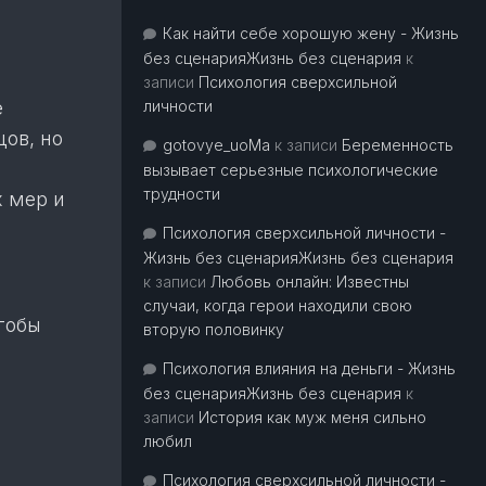
Как найти себе хорошую жену - Жизнь
без сценарияЖизнь без сценария
к
записи
Психология сверхсильной
е
личности
цов, но
gotovye_uoMa
к записи
Беременность
вызывает серьезные психологические
трудности
 мер и
Психология сверхсильной личности -
Жизнь без сценарияЖизнь без сценария
к записи
Любовь онлайн: Известны
случаи, когда герои находили свою
тобы
вторую половинку
Психология влияния на деньги - Жизнь
без сценарияЖизнь без сценария
к
записи
История как муж меня сильно
любил
Психология сверхсильной личности -