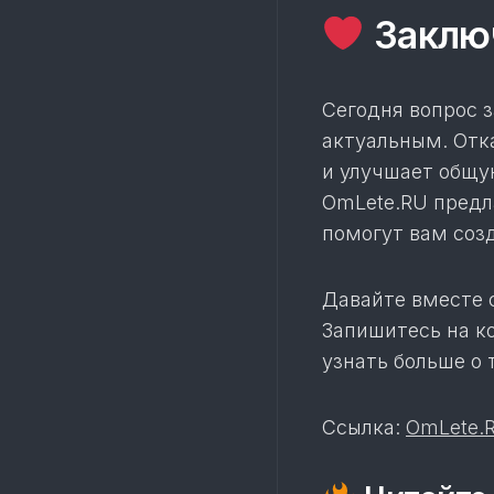
Заклю
Сегодня вопрос з
актуальным. Отка
и улучшает общу
OmLete.RU предл
помогут вам соз
Давайте вместе 
Запишитесь на к
узнать больше о 
Ссылка:
OmLete.