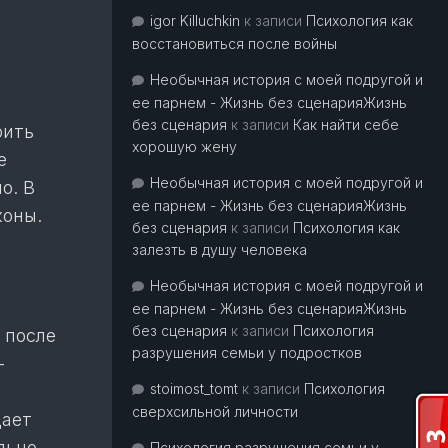
igor Killuchkin
к записи
Психология как
восстановиться после войны
Необычная история с моей подругой и
ее парнем - Жизнь без сценарияЖизнь
без сценария
к записи
Как найти себе
рить
хорошую жену
е
Необычная история с моей подругой и
о. В
ее парнем - Жизнь без сценарияЖизнь
коны.
без сценария
к записи
Психология как
залезть в душу человека
Необычная история с моей подругой и
ее парнем - Жизнь без сценарияЖизнь
без сценария
к записи
Психология
 после
разрушения семьи у подростков
-
stoimost_tomt
к записи
Психология
сверхсильной личности
дает
льно
Психология разрушения семьи у