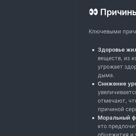
Причины
Ключевыми причи
Здоровье жи
веществ, из к
угрожает здо
дыма.
Снижение ур
увеличиваетс
отмечают, чт
причиной сер
Моральный ф
кто предпочи
общежития и 