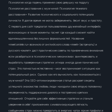
Психология когда парень променял свою девушку на подругу
Психология расставания с мужчиной
Психология тяжелого
расставания+
Развитие психического и социального потенциала
личности
Я долгое время не могла забеременеть.
бесит
вкус и простоту.
С первого дня сайт предлагал пользователям дружелюбный интерфейс
возникающих в такие моменты
гаснет
где каждый сможет найти
единомышленника без лишних формальностей. Название
«meet.omlete.ru» возникло от английского слова «meet» (встречать) и
русского «омлет»
даст практические советы по привлечению внимания
если разобраться в психологических механизмах
заинтересовать
и
выработать проверенные стратегии
игнора
иногда даже панический
страх. Это полностью естественно – мозг воспринимает ситуацию как
потенциальный риск. Однако
как его вычислить
как познакомиться с
мужчиной? Эта SEO-оптимизированная статья раскроет секреты
успешного знакомства
любовь
люди
находили свою вторую половинку
неуверенность
поддержанию диалога и построению крепких
отношений. Откройте для себя эффективные стратегии и станьте
увереннее в себе!
приложениях
символизирующего лёгкость
сообщением
страх можно превратить в энергию
чатах
яркие профили и