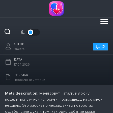
Перейти
к
содержанию
Меня зовут натали. и я хочу рассказать
вам историю, которая произошла со
мной совсем недавно
АВТОР
2
Omlete
ДАТА
17.04.2026
РУБРИКА
Необычные истории
Meta description:
Меня зовут Натали, и я хочу
поделиться личной историей, произошедшей со мной
недавно. Это рассказ о неожиданных поворотах
судьбы, силе духа и том, как одно событие может