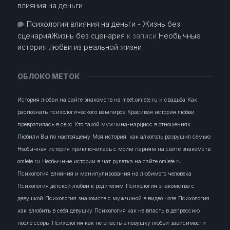
влияния на деньги
Психология влияния на деньги - Жизнь без
сценарияЖизнь без сценария
к записи
Необычные
история любви из реальной жизни
ОБЛОКО МЕТОК
История любви на сайте знакомств на meet.omlete.ru и свадьба
Как
распознать психологического вампиров
Красивая история любви
превратилась в секс
Кто такой мужчина-нарцисс в отношениях
Любили Вы по настоящему
Моя история: как алкоголь разрушил семью
Необычная история приключилась с моим парням на сайте знакомств
omlete.ru
Необычные истории в чат рулетка на сайте omlete.ru
Психология влияния и манипулирования на любимого человека
Психология детской любви к родителям
Психология знакомства с
девушкой
Психология знакомств с мужчиной в видео чате
Психология
как влюбить в себя девушку
Психология как не впасть в депрессию
после ссоры
Психология как не впасть в ловушку любви зависимости