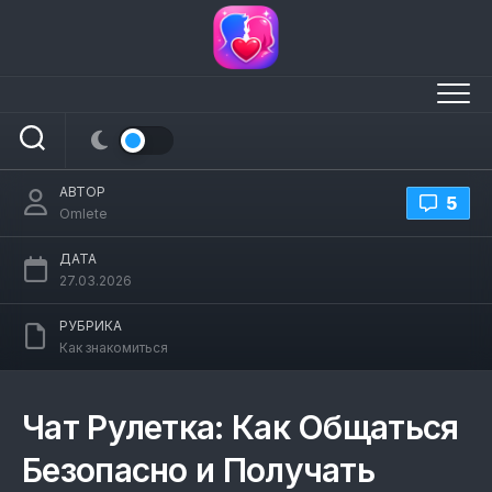
Перейти
к
содержанию
Чат Рулетка: Как Общаться Безопасно
и Получать Удовольствие
АВТОР
5
Omlete
ДАТА
27.03.2026
РУБРИКА
Как знакомиться
Чат Рулетка: Как Общаться
Безопасно и Получать