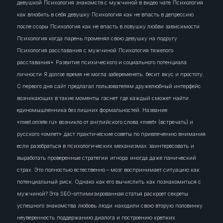
девушкой
Психология знакомств с мужчиной в видео чате
Психология
как влюбить в себя девушку
Психология как не впасть в депрессию
после ссоры
Психология как не впасть в ловушку любви зависимости
Психология когда парень променял свою девушку на подругу
Психология расставания с мужчиной
Психология тяжелого
расставания+
Развитие психического и социального потенциала
личности
Я долгое время не могла забеременеть.
бесит
вкус и простоту.
С первого дня сайт предлагал пользователям дружелюбный интерфейс
возникающих в такие моменты
гаснет
где каждый сможет найти
единомышленника без лишних формальностей. Название
«meet.omlete.ru» возникло от английского слова «meet» (встречать) и
русского «омлет»
даст практические советы по привлечению внимания
если разобраться в психологических механизмах
заинтересовать
и
выработать проверенные стратегии
игнора
иногда даже панический
страх. Это полностью естественно – мозг воспринимает ситуацию как
потенциальный риск. Однако
как его вычислить
как познакомиться с
мужчиной? Эта SEO-оптимизированная статья раскроет секреты
успешного знакомства
любовь
люди
находили свою вторую половинку
неуверенность
поддержанию диалога и построению крепких