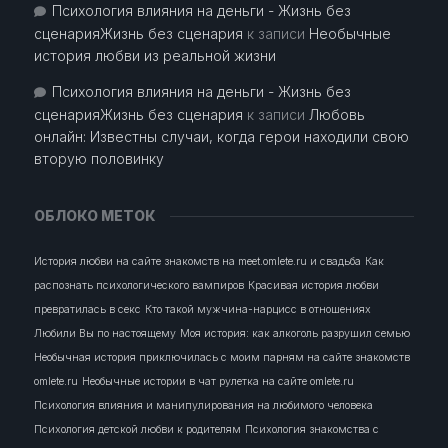
Психология влияния на деньги - Жизнь без
сценарияЖизнь без сценария
к записи
Необычные
история любви из реальной жизни
Психология влияния на деньги - Жизнь без
сценарияЖизнь без сценария
к записи
Любовь
онлайн: Известны случаи, когда герои находили свою
вторую половинку
ОБЛОКО МЕТОК
История любви на сайте знакомств на meet.omlete.ru и свадьба
Как
распознать психологического вампиров
Красивая история любви
превратилась в секс
Кто такой мужчина-нарцисс в отношениях
Любили Вы по настоящему
Моя история: как алкоголь разрушил семью
Необычная история приключилась с моим парням на сайте знакомств
omlete.ru
Необычные истории в чат рулетка на сайте omlete.ru
Психология влияния и манипулирования на любимого человека
Психология детской любви к родителям
Психология знакомства с