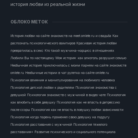
история любви из реальной жизни
ОБЛОКО МЕТОК
История любви на сайте знакомств на meet.omlete.ru и свадьба
Как
распознать психологического вампиров
Красивая история любви
превратилась в секс
Кто такой мужчина-нарцисс в отношениях
Любили Вы по настоящему
Моя история: как алкоголь разрушил семью
Необычная история приключилась с моим парням на сайте знакомств
omlete.ru
Необычные истории в чат рулетка на сайте omlete.ru
Психология влияния и манипулирования на любимого человека
Психология детской любви к родителям
Психология знакомства с
девушкой
Психология знакомств с мужчиной в видео чате
Психология
как влюбить в себя девушку
Психология как не впасть в депрессию
после ссоры
Психология как не впасть в ловушку любви зависимости
Психология когда парень променял свою девушку на подругу
Психология расставания с мужчиной
Психология тяжелого
расставания+
Развитие психического и социального потенциала