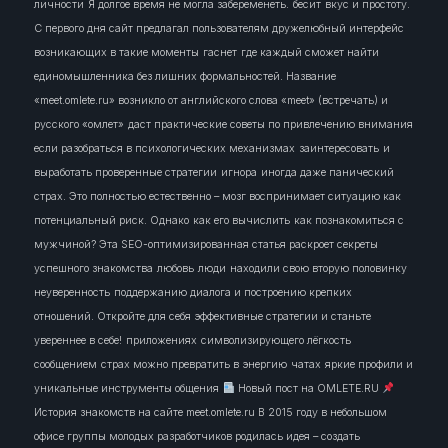
личности
Я долгое время не могла забеременеть.
бесит
вкус и простоту.
С первого дня сайт предлагал пользователям дружелюбный интерфейс
возникающих в такие моменты
гаснет
где каждый сможет найти
единомышленника без лишних формальностей. Название
«meet.omlete.ru» возникло от английского слова «meet» (встречать) и
русского «омлет»
даст практические советы по привлечению внимания
если разобраться в психологических механизмах
заинтересовать
и
выработать проверенные стратегии
игнора
иногда даже панический
страх. Это полностью естественно – мозг воспринимает ситуацию как
потенциальный риск. Однако
как его вычислить
как познакомиться с
мужчиной? Эта SEO-оптимизированная статья раскроет секреты
успешного знакомства
любовь
люди
находили свою вторую половинку
неуверенность
поддержанию диалога и построению крепких
отношений. Откройте для себя эффективные стратегии и станьте
увереннее в себе!
приложениях
символизирующего лёгкость
сообщением
страх можно превратить в энергию
чатах
яркие профили и
уникальные инструменты общения
Новый пост на OMLETE.RU
История знакомств на сайте meet.omlete.ru В 2015 году в небольшом
офисе группы молодых разработчиков родилась идея – создать