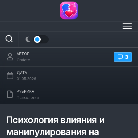
Перейти
к
содержанию
Психология влияния и
манипулирования на любимого
человека
АВТОР
3
Omlete
ДАТА
01.05.2026
РУБРИКА
Психология
Психология влияния и
манипулирования на