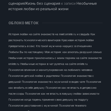
сценарияЖизнь без сценария
к записи
Необычные
история любви из реальной жизни
ОБЛОКО МЕТОК
История любви на сайте знакомств на meet.omlete.ru и свадьба
Как
распознать психологического вампиров
Красивая история любви
превратилась в секс
Кто такой мужчина-нарцисс в отношениях
Любили Вы по настоящему
Моя история: как алкоголь разрушил семью
Необычная история приключилась с моим парням на сайте знакомств
omlete.ru
Необычные истории в чат рулетка на сайте omlete.ru
Психология влияния и манипулирования на любимого человека
Психология детской любви к родителям
Психология знакомства с
девушкой
Психология знакомств с мужчиной в видео чате
Психология
как влюбить в себя девушку
Психология как не впасть в депрессию
после ссоры
Психология как не впасть в ловушку любви зависимости
Психология когда парень променял свою девушку на подругу
Психология расставания с мужчиной
Психология тяжелого