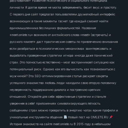
расставания+
Развитие психического и социального потенциала
личности
Я долгое время не могла забеременеть.
бесит
вкус и простоту.
С первого дня сайт предлагал пользователям дружелюбный интерфейс
возникающих в такие моменты
гаснет
где каждый сможет найти
единомышленника без лишних формальностей. Название
«meet.omlete.ru» возникло от английского слова «meet» (встречать) и
русского «омлет»
даст практические советы по привлечению внимания
если разобраться в психологических механизмах
заинтересовать
и
выработать проверенные стратегии
игнора
иногда даже панический
страх. Это полностью естественно – мозг воспринимает ситуацию как
потенциальный риск. Однако
как его вычислить
как познакомиться с
мужчиной? Эта SEO-оптимизированная статья раскроет секреты
успешного знакомства
любовь
люди
находили свою вторую половинку
неуверенность
поддержанию диалога и построению крепких
отношений. Откройте для себя эффективные стратегии и станьте
увереннее в себе!
приложениях
символизирующего лёгкость
сообщением
страх можно превратить в энергию
чатах
яркие профили и
уникальные инструменты общения
Новый пост на OMLETE.RU
История знакомств на сайте meet.omlete.ru В 2015 году в небольшом