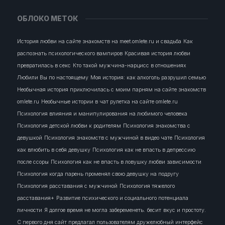
ОБЛОКО МЕТОК
История любви на сайте знакомств на meet.omlete.ru и свадьба
Как
распознать психологического вампиров
Красивая история любви
превратилась в секс
Кто такой мужчина-нарцисс в отношениях
Любили Вы по настоящему
Моя история: как алкоголь разрушил семью
Необычная история приключилась с моим парням на сайте знакомств
omlete.ru
Необычные истории в чат рулетка на сайте omlete.ru
Психология влияния и манипулирования на любимого человека
Психология детской любви к родителям
Психология знакомства с
девушкой
Психология знакомств с мужчиной в видео чате
Психология
как влюбить в себя девушку
Психология как не впасть в депрессию
после ссоры
Психология как не впасть в ловушку любви зависимости
Психология когда парень променял свою девушку на подругу
Психология расставания с мужчиной
Психология тяжелого
расставания+
Развитие психического и социального потенциала
личности
Я долгое время не могла забеременеть.
бесит
вкус и простоту.
С первого дня сайт предлагал пользователям дружелюбный интерфейс