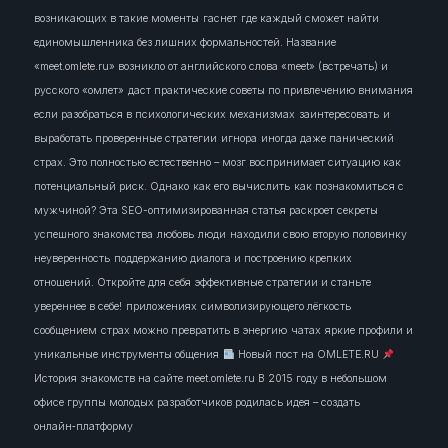
возникающих в такие моменты
гаснет
где каждый сможет найти
единомышленника без лишних формальностей. Название
«meet.omlete.ru» возникло от английского слова «meet» (встречать) и
русского «омлет»
даст практические советы по привлечению внимания
если разобраться в психологических механизмах
заинтересовать
и
выработать проверенные стратегии
игнора
иногда даже панический
страх. Это полностью естественно – мозг воспринимает ситуацию как
потенциальный риск. Однако
как его вычислить
как познакомиться с
мужчиной? Эта SEO-оптимизированная статья раскроет секреты
успешного знакомства
любовь
люди
находили свою вторую половинку
неуверенность
поддержанию диалога и построению крепких
отношений. Откройте для себя эффективные стратегии и станьте
увереннее в себе!
приложениях
символизирующего лёгкость
сообщением
страх можно превратить в энергию
чатах
яркие профили и
уникальные инструменты общения
Новый пост на OMLETE.RU
История знакомств на сайте meet.omlete.ru В 2015 году в небольшом
офисе группы молодых разработчиков родилась идея – создать
онлайн‑платформу