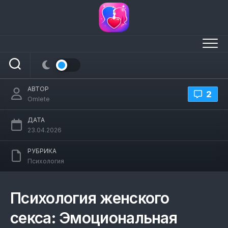
Перейти
к
содержанию
Психология женского секса строится
на эмоциональной вовлеченности
АВТОР
2
Omlete
ДАТА
23.04.2026
РУБРИКА
Психология
Психология женского
секса: Эмоциональная