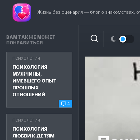
Перейти
к
Жизнь без сценария — блог о знакомствах, 
содержанию
ВАМ ТАКЖЕ МОЖЕТ
ПОНРАВИТЬСЯ
ПСИХОЛОГИЯ
ПСИХОЛОГИЯ
МУЖЧИНЫ,
ИМЕВШЕГО ОПЫТ
ПРОШЛЫХ
ОТНОШЕНИЙ
4
ПСИХОЛОГИЯ
ПСИХОЛОГИЯ
ЛЮБВИ К ДЕТЯМ