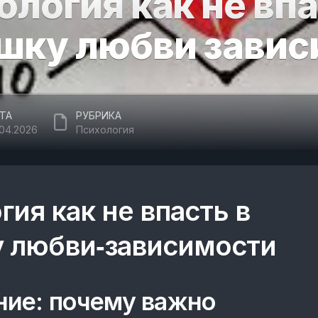
ология как не впа
шку любви завис
ТА
РУБРИКА
.04.2026
Психология
гия как не впасть в
 любви‑зависимости
ие: почему важно