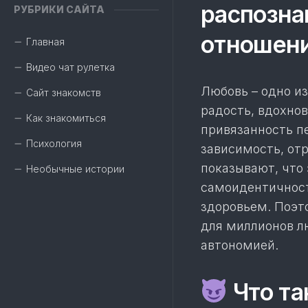
распозна
РУБРИКИ САЙТА
отношен
Главная
Видео чат рулетка
Любовь – одно из
Сайт знакомств
радость, вдохно
Как знакомиться
привязанность п
Психология
зависимость, от
показывают, что
Необычные истории
самоидентичност
здоровьем. Поэто
для миллионов л
автономией.
Что та