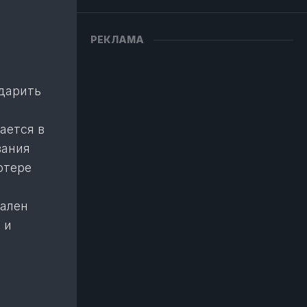
РЕКЛАМА
 дарить
ается в
вания
отере
уален
 и