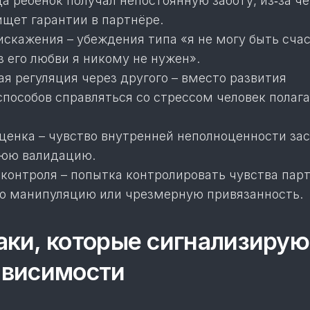
да ребёнок получал непостоянную заботу, из‑за че
щет гарантии в партнёре.
искажения – убеждения типа «я не могу быть сча
ез его любви я никому не нужен».
я регуляция через другого – вместо развития
способов справляться со стрессом человек полага
ценка – чувство внутренней неполноценности за
нюю валидацию.
 контроля – попытка контролировать чувства пар
ю манипуляцию или чрезмерную привязанность.
ки, которые сигнализирую
ависимости