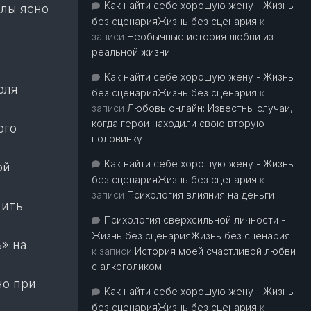
Как найти себе хорошую жену - Жизнь
алы ясно
без сценарияЖизнь без сценария
к
записи
Необычные история любви из
реальной жизни
Как найти себе хорошую жену - Жизнь
оля
без сценарияЖизнь без сценария
к
записи
Любовь онлайн: Известны случаи,
когда герои находили свою вторую
ого
половинку
Как найти себе хорошую жену - Жизнь
ой
без сценарияЖизнь без сценария
к
записи
Психология влияния на деньги
шить
Психология сверхсильной личности -
Жизнь без сценарияЖизнь без сценария
ь» на
к записи
История моей счастливой любви
с алкоголиком
но при
Как найти себе хорошую жену - Жизнь
без сценарияЖизнь без сценария
к