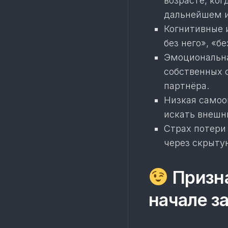
возрасте, ког
дальнейшем и
Когнитивные 
без него», «б
Эмоциональна
собственных 
партнёра.
Низкая самоо
искать внеш
Страх потери
через скрыту
Призна
начале з